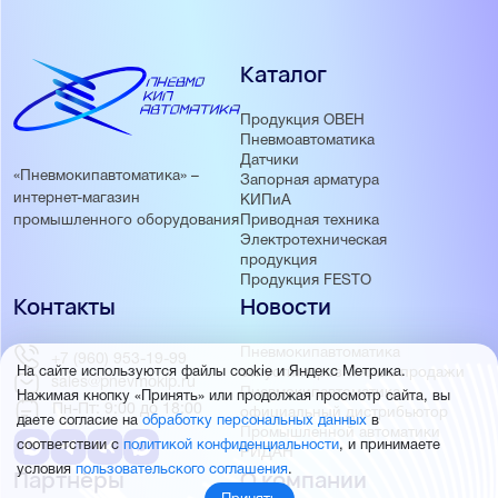
Каталог
Продукция ОВЕН
Пневмоавтоматика
Датчики
«Пневмокипавтоматика» –
Запорная арматура
интернет-магазин
КИПиА
Приводная техника
промышленного оборудования
Электротехническая
продукция
Продукция FESTO
Контакты
Новости
Пневмокипавтоматика
+7 (960) 953-19-99
запустила розничные продажи
На сайте используются файлы cookie и Яндекс Метрика.
sales@pnevmokip.ru
Пневмокипавтоматика –
Нажимая кнопку «Принять» или продолжая просмотр сайта, вы
Пн-Пт: 9:00 до 18:00
официальный дистрибьютор
даете согласие на
обработку персональных данных
в
Промышленной автоматики
соответствии с
политикой конфиденциальности
, и принимаете
РИДАН
условия
пользовательского соглашения
.
Партнёры
О компании