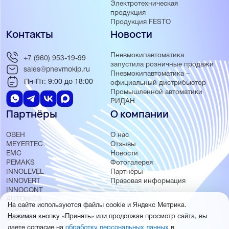
Электротехническая
продукция
Продукция FESTO
Контакты
Новости
Пневмокипавтоматика
+7 (960) 953-19-99
запустила розничные продажи
sales@pnevmokip.ru
Пневмокипавтоматика –
Пн-Пт: 9:00 до 18:00
официальный дистрибьютор
Промышленной автоматики
РИДАН
Партнёры
О компании
ОВЕН
О нас
MEYERTEC
Отзывы
EMC
Новости
PEMAKS
Фотогалерея
INNOLEVEL
Партнёры
INNOVERT
Правовая информация
INNOCONT
AUTONICS
На сайте используются файлы cookie и Яндекс Метрика.
FESTO
Нажимая кнопку «Принять» или продолжая просмотр сайта, вы
SMC
даете согласие на
обработку персональных данных
в