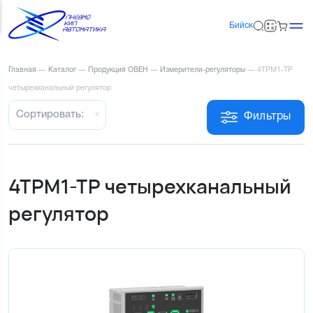
Бийск
Главная
—
Каталог
—
Продукция ОВЕН
—
Измерители-регуляторы
—
4ТРМ1-ТР
четырехканальный регулятор
Сортировать:
Фильтры
4ТРМ1-ТР четырехканальный
регулятор