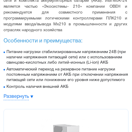
сети и комплекта аккумуляторных батарей (АКБ). ИБП60К-24 
является частью «Экосистемы- 210» компании ОВЕН и 
рекомендуется для совместного применения с 
программируемыми логическими контроллерами ПЛК210 и 
модулями ввода/вывода Мх210 в промышленности и других 
отраслях народного хозяйства
Особенности и преимущества:
Питание нагрузки стабилизированным напряжением 24В (при
наличии напряжения питающей сети) или с использованием
свинцово-кислотных либо литий-ионных (Li-ion) АКБ
Автоматический переход на резервное питание нагрузки
постоянным напряжением от АКБ при отключении напряжения
питающей сети или понижении его уровня ниже допустимого
Контроль наличия внешней АКБ
Оптимальный заряд АКБ с ограничением тока заряда при
Развернуть
наличии напряжения питающей сети
Защита прибора и нагрузки от короткого замыкания (КЗ) в
нагрузке (путем ограничения выходного тока) и от
неправильного подключения (переполюсовки) клемм
АКБ.Защита АКБ от глубокого разряда в случае отсутствия
напряжения питающей сети (нагрузка отключается от АКБ при