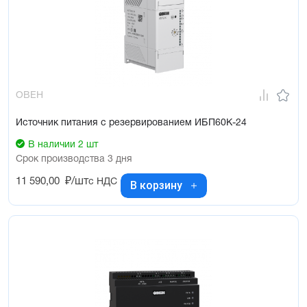
снижении напряжения на клеммах батареи до критического
уровня)
Восстановление работоспособности прибора в случае
отсутствия напряжения питающей сети
Световая индикация режимов работы прибора
Информирование контролирующих устройств о режиме
работы прибора
ОВЕН
Источник питания с резервированием ИБП60К-24
В наличии 2 шт
Срок производства 3 дня
11 590,00
₽/шт
с НДС
В корзину