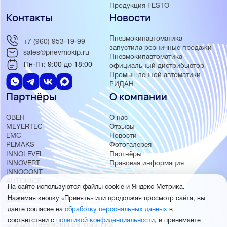
Продукция FESTO
Контакты
Новости
Пневмокипавтоматика
+7 (960) 953-19-99
запустила розничные продажи
sales@pnevmokip.ru
Пневмокипавтоматика –
Пн-Пт: 9:00 до 18:00
официальный дистрибьютор
Промышленной автоматики
РИДАН
Партнёры
О компании
ОВЕН
О нас
MEYERTEC
Отзывы
EMC
Новости
PEMAKS
Фотогалерея
INNOLEVEL
Партнёры
INNOVERT
Правовая информация
INNOCONT
AUTONICS
На сайте используются файлы cookie и Яндекс Метрика.
FESTO
Нажимая кнопку «Принять» или продолжая просмотр сайта, вы
SMC
даете согласие на
обработку персональных данных
в
соответствии с
политикой конфиденциальности
, и принимаете
© 2026 Пневмокипавтоматика