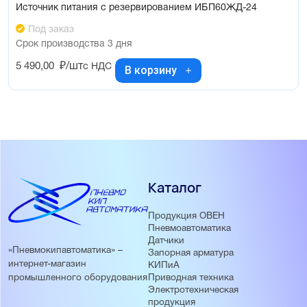
Источник питания с резервированием ИБП60ЖД-24
Под заказ
Срок производства 3 дня
5 490,00
₽/шт
с НДС
В корзину
Каталог
Продукция ОВЕН
Пневмоавтоматика
Датчики
«Пневмокипавтоматика» –
Запорная арматура
интернет-магазин
КИПиА
Приводная техника
промышленного оборудования
Электротехническая
продукция