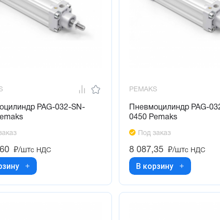
S
PEMAKS
оцилиндр PAG-032-SN-
Пневмоцилиндр PAG-03
Pemaks
0450 Pemaks
заказ
Под заказ
,60
8 087,35
₽/шт
₽/шт
с НДС
с НДС
рзину
В корзину