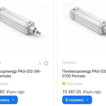
S
PEMAKS
оцилиндр PAG-032-SN-
Пневмоцилиндр PAG-03
Pemaks
0700 Pemaks
заказ
Под заказ
,80
10 487,05
₽/шт
₽/шт
с НДС
с НДС
рзину
В корзину