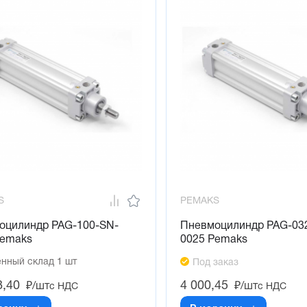
S
PEMAKS
оцилиндр PAG-100-SN-
Пневмоцилиндр PAG-03
Pemaks
0025 Pemaks
нный склад 1 шт
Под заказ
8,40
4 000,45
₽/шт
₽/шт
с НДС
с НДС