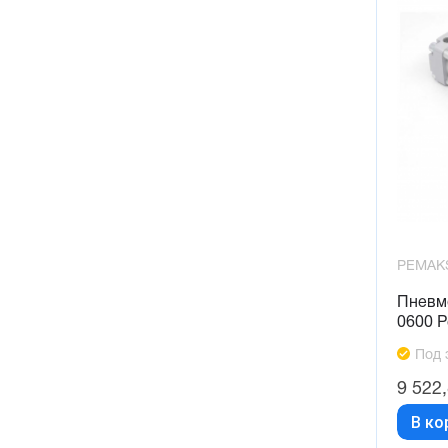
PEMAK
Пневм
0600 
Под 
9 522
В ко