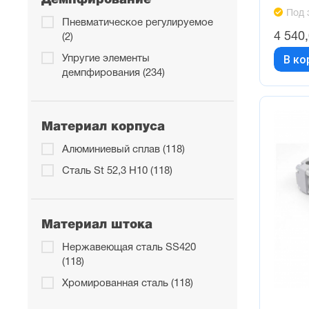
Демпфирование
50 (12)
Под 
500 (12)
Пневматическое регулируемое
4 540
(2)
600 (12)
В ко
Упругие элементы
650 (1)
демпфирования (234)
700 (12)
80 (13)
Материал корпуса
800 (12)
Алюминиевый сплав (118)
900 (12)
Сталь St 52,3 H10 (118)
Материал штока
Нержавеющая сталь SS420
(118)
Хромированная сталь (118)