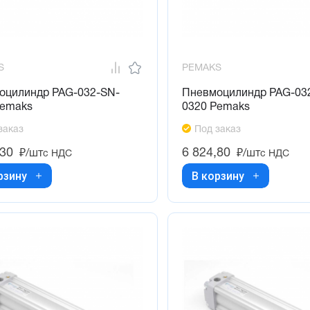
S
PEMAKS
оцилиндр PAG-032-SN-
Пневмоцилиндр PAG-03
Pemaks
0320 Pemaks
заказ
Под заказ
,30
6 824,80
₽/шт
₽/шт
с НДС
с НДС
рзину
В корзину