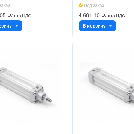
заказ
Под заказ
,05
4 691,10
₽/шт
₽/шт
с НДС
с НДС
рзину
В корзину