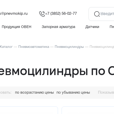
es@pnevmokip.ru
+7 (3852) 56-02-77
Продукция ОВЕН
Запорная арматура
Датчики
П
Каталог
—
Пневмоавтоматика
—
Пневмоцилиндры
—
Пневмоцилинд
евмоцилиндры по 
овать:
по возрастанию цены
по убыванию цены
Показыва