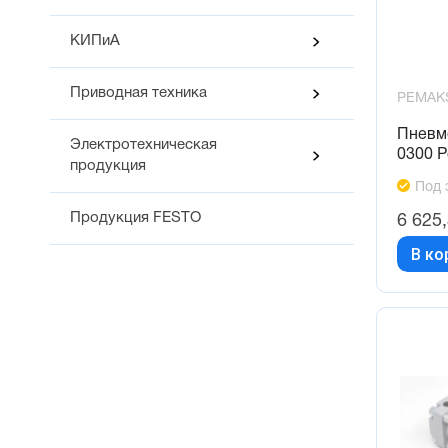
КИПиА
Приводная техника
PEMAK
Пневм
Электротехническая
0300 
продукция
Под 
Продукция FESTO
6 625
В ко