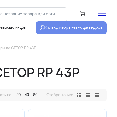
Калькулятор
пневмоцилиндров
невмоцилиндры
ры по CETOP RP 43P
CETOP RP 43P
ть по:
20
40
80
Отображение: