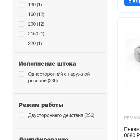
В ко
130 (1)
160 (12)
200 (12)
2150 (1)
220 (1)
225 (1)
25 (13)
Исполнение штока
250 (12)
Односторонний с наружной
резьбой (236)
300 (12)
320 (12)
350 (12)
Режим работы
40 (1)
Двустороннего действия (236)
PEMAK
400 (12)
Пневм
450 (12)
0080 