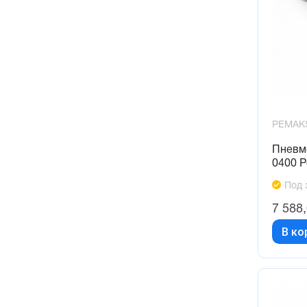
PEMAK
Пневм
0400 
Под 
7 588
В ко