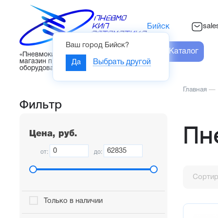
sal
Бийск
Ваш город
Бийск
?
Каталог
«Пневмокипавтоматика» – интернет-
магазин промышленного
Да
Выбрать другой
оборудования
Главная
—
Фильтр
Пн
Цена, руб.
от:
до:
Сортир
Только в наличии