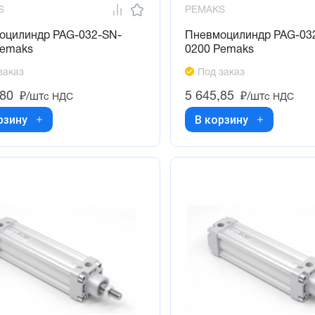
S
PEMAKS
оцилиндр PAG-032-SN-
Пневмоцилиндр PAG-03
Pemaks
0200 Pemaks
заказ
Под заказ
,80
5 645,85
₽/шт
₽/шт
с НДС
с НДС
рзину
В корзину