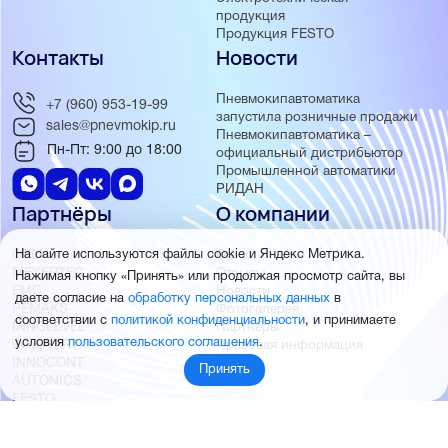
продукция
Продукция FESTO
Контакты
Новости
Пневмокипавтоматика
+7 (960) 953-19-99
запустила розничные продажи
sales@pnevmokip.ru
Пневмокипавтоматика –
Пн-Пт: 9:00 до 18:00
официальный дистрибьютор
Промышленной автоматики
РИДАН
Партнёры
О компании
ОВЕН
О нас
На сайте используются файлы cookie и Яндекс Метрика.
MEYERTEC
Отзывы
Нажимая кнопку «Принять» или продолжая просмотр сайта, вы
EMC
Новости
даете согласие на
обработку персональных данных
в
PEMAKS
Фотогалерея
соответствии с
политикой конфиденциальности
, и принимаете
INNOLEVEL
Партнёры
условия
пользовательского соглашения
.
INNOVERT
Правовая информация
INNOCONT
Принять
AUTONICS
FESTO
SMC