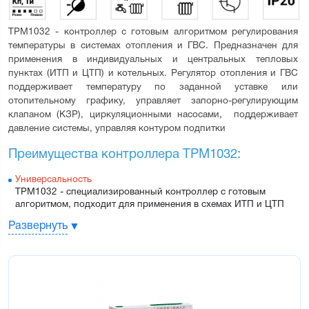
ТРМ1032 - контроллер с готовым алгоритмом регулирования 
температуры в системах отопления и ГВС. Предназначен для 
применения в индивидуальных и центральных тепловых 
пунктах (ИТП и ЦТП) и котельных. Регулятор отопления и ГВС 
поддерживает температуру по заданной уставке или 
отопительному графику, управляет запорно-регулирующим 
клапаном (КЗР), циркуляционными насосами,  поддерживает 
давление системы, управляя контуром подпитки
Преимущества контроллера ТРМ1032:
Универсальность
ТРМ1032 - специализированный контроллер с готовым 
алгоритмом, подходит для применения в схемах ИТП и ЦТП
Безопасность
Развернуть
ТРМ1032 своевременно предупреждает диспетчера о 
неполадках в работе системы
Экономичность
Режимы экономии ориентируют прибор на работу по 
оптимальной уставке в дневное или ночное время
Простота