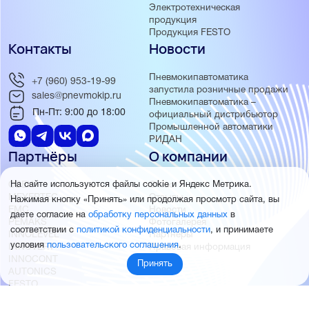
Электротехническая
продукция
Продукция FESTO
Контакты
Новости
Пневмокипавтоматика
+7 (960) 953-19-99
запустила розничные продажи
sales@pnevmokip.ru
Пневмокипавтоматика –
Пн-Пт: 9:00 до 18:00
официальный дистрибьютор
Промышленной автоматики
РИДАН
Партнёры
О компании
ОВЕН
О нас
На сайте используются файлы cookie и Яндекс Метрика.
MEYERTEC
Отзывы
Нажимая кнопку «Принять» или продолжая просмотр сайта, вы
EMC
Новости
даете согласие на
обработку персональных данных
в
PEMAKS
Фотогалерея
соответствии с
политикой конфиденциальности
, и принимаете
INNOLEVEL
Партнёры
условия
пользовательского соглашения
.
INNOVERT
Правовая информация
INNOCONT
Принять
AUTONICS
FESTO
SMC