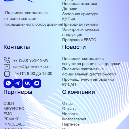
Пневмоавтоматика
Датчики
«Пневмокипавтоматика» –
Запорная арматура
интернет-магазин
КИПиА
Приводная техника
промышленного оборудования
Электротехническая
продукция
Продукция FESTO
Контакты
Новости
Пневмокипавтоматика
+7 (960) 953-19-99
запустила розничные продажи
sales@pnevmokip.ru
Пневмокипавтоматика –
Пн-Пт: 9:00 до 18:00
официальный дистрибьютор
Промышленной автоматики
РИДАН
Партнёры
О компании
ОВЕН
О нас
MEYERTEC
Отзывы
EMC
Новости
PEMAKS
Фотогалерея
INNOLEVEL
Партнёры