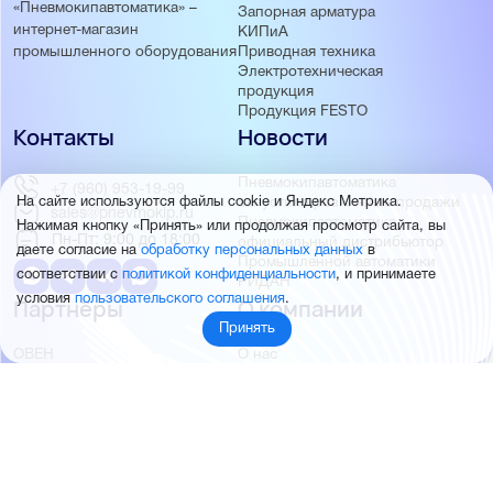
«Пневмокипавтоматика» –
Запорная арматура
интернет-магазин
КИПиА
Приводная техника
промышленного оборудования
Электротехническая
продукция
Продукция FESTO
Контакты
Новости
Пневмокипавтоматика
+7 (960) 953-19-99
На сайте используются файлы cookie и Яндекс Метрика.
запустила розничные продажи
sales@pnevmokip.ru
Пневмокипавтоматика –
Нажимая кнопку «Принять» или продолжая просмотр сайта, вы
Пн-Пт: 9:00 до 18:00
официальный дистрибьютор
даете согласие на
обработку персональных данных
в
Промышленной автоматики
соответствии с
политикой конфиденциальности
, и принимаете
РИДАН
условия
пользовательского соглашения
.
Партнёры
О компании
Принять
ОВЕН
О нас
MEYERTEC
Отзывы
EMC
Новости
PEMAKS
Фотогалерея
INNOLEVEL
Партнёры
INNOVERT
Правовая информация
INNOCONT