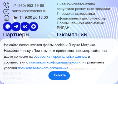
Пневмокипавтоматика
+7 (960) 953-19-99
запустила розничные продажи
sales@pnevmokip.ru
Пневмокипавтоматика –
Пн-Пт: 9:00 до 18:00
официальный дистрибьютор
Промышленной автоматики
РИДАН
Партнёры
О компании
ОВЕН
О нас
На сайте используются файлы cookie и Яндекс Метрика.
MEYERTEC
Отзывы
Нажимая кнопку «Принять» или продолжая просмотр сайта, вы
EMC
Новости
даете согласие на
обработку персональных данных
в
PEMAKS
Фотогалерея
соответствии с
политикой конфиденциальности
, и принимаете
INNOLEVEL
Партнёры
условия
пользовательского соглашения
.
INNOVERT
Правовая информация
INNOCONT
Принять
AUTONICS
FESTO
SMC
© 2026 Пневмокипавтоматика
Создание и продвижение сайта
BTB Digital