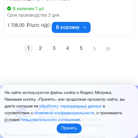
В наличии 7 шт
Срок производства 2 дня
1 708,00
₽/шт
с НДС
В корзину
1
2
3
4
5
На сайте используются файлы cookie и Яндекс Метрика.
Нажимая кнопку «Принять» или продолжая просмотр сайта, вы
Каталог
даете согласие на
обработку персональных данных
в
соответствии с
политикой конфиденциальности
, и принимаете
Продукция ОВЕН
условия
пользовательского соглашения
.
Пневмоавтоматика
Принять
Датчики
«Пневмокипавтоматика» –
Запорная арматура