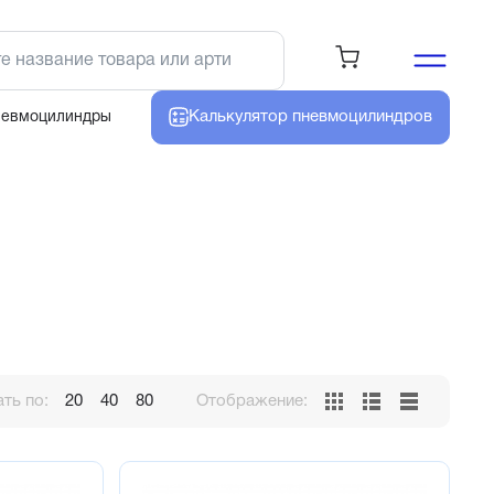
Калькулятор
пневмоцилиндров
невмоцилиндры
ть по:
20
40
80
Отображение: