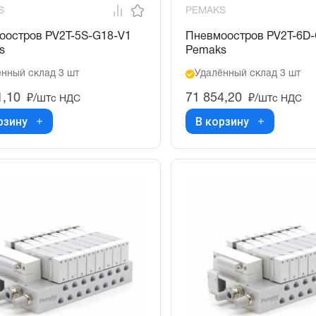
S
PEMAKS
оостров PV2T-5S-G18-V1
Пневмоостров PV2T-6D
s
Pemaks
нный склад 3 шт
Удалённый склад 3 шт
1,10
71 854,20
₽/шт
₽/шт
с НДС
с НДС
рзину
В корзину