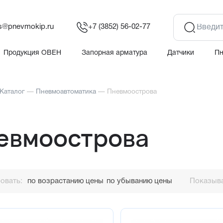
es@pnevmokip.ru
+7 (3852) 56-02-77
Продукция ОВЕН
Запорная арматура
Датчики
П
Каталог
—
Пневмоавтоматика
—
Пневмоострова
евмоострова
овать:
по возрастанию цены
по убыванию цены
Показыва