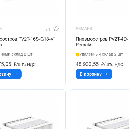
S
PEMAKS
оостров PV2T-16S-G18-V1
Пневмоостров PV2T-4D
s
Pemaks
нный склад 2 шт
Удалённый склад 2 шт
75,65
48 933,55
₽/шт
₽/шт
с НДС
с НДС
рзину
В корзину