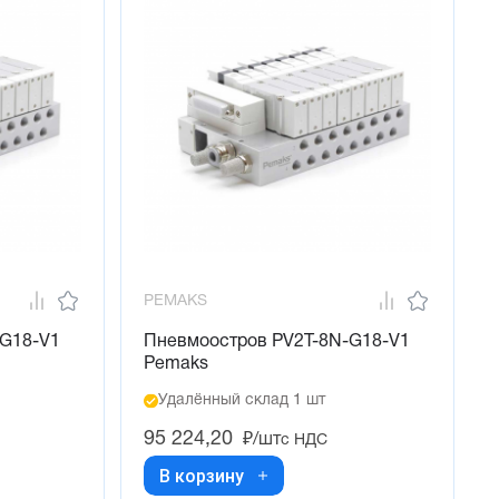
PEMAKS
-G18-V1
Пневмоостров PV2T-8N-G18-V1
Pemaks
Удалённый склад 1 шт
95 224,20
₽/шт
с НДС
В корзину