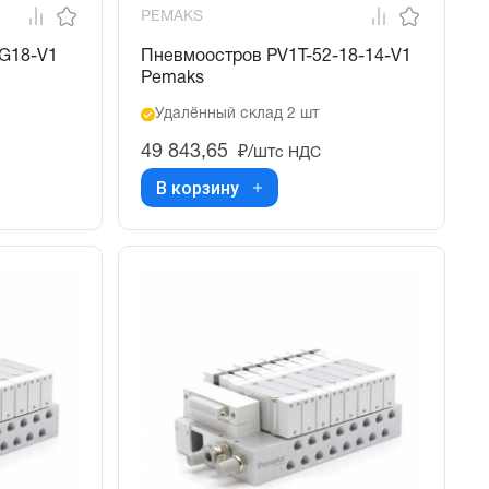
PEMAKS
-G18-V1
Пневмоостров PV1T-52-18-14-V1
Pemaks
Удалённый склад 2 шт
49 843,65
₽/шт
с НДС
В корзину