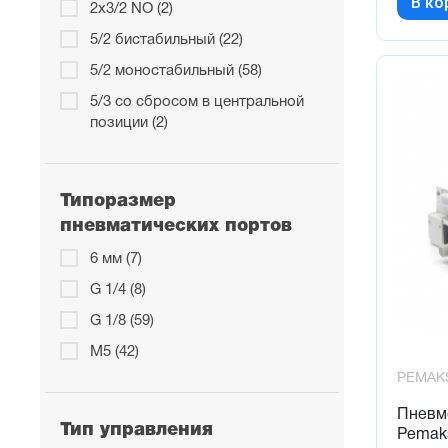
В ко
2x3/2 NO (2)
8 (17)
5/2 бистабильный (22)
5/2 моностабильный (58)
5/3 со сбросом в центральной
позиции (2)
Типоразмер
пневматических портов
6 мм (7)
G 1/4 (8)
G 1/8 (59)
М5 (42)
PEMAK
Пневм
Тип управления
Pemak