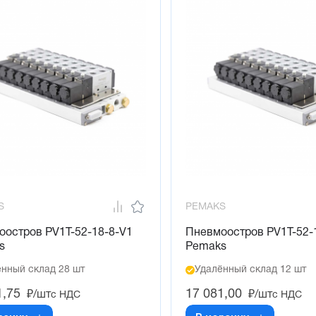
S
PEMAKS
оостров PV1T-52-18-8-V1
Пневмоостров PV1T-52-
s
Pemaks
нный склад 28 шт
Удалённый склад 12 шт
1,75
17 081,00
₽/шт
₽/шт
с НДС
с НДС