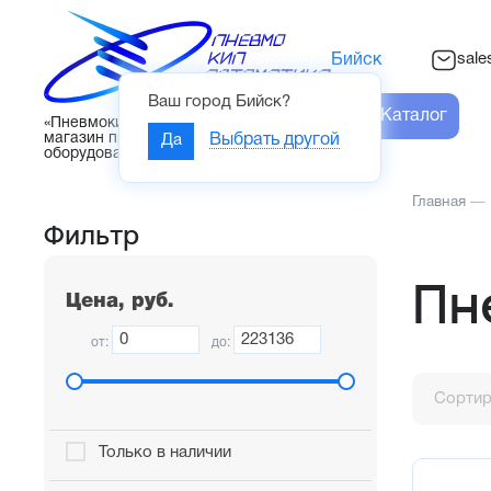
sal
Бийск
Ваш город
Бийск
?
Каталог
«Пневмокипавтоматика» – интернет-
магазин промышленного
Да
Выбрать другой
оборудования
Главная
—
Фильтр
Пн
Цена, руб.
от:
до:
Сортир
Только в наличии