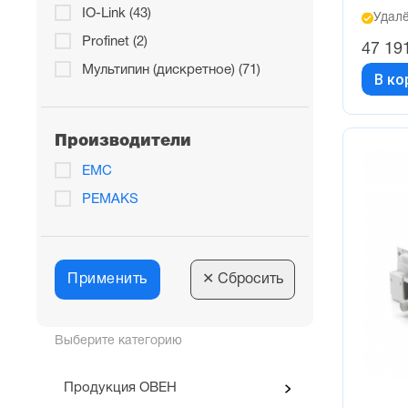
IO-Link (43)
Удалё
Profinet (2)
47 19
Мультипин (дискретное) (71)
В ко
Производители
EMC
PEMAKS
Применить
✕
Сбросить
Выберите категорию
Продукция ОВЕН