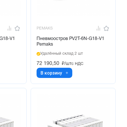
PEMAKS
-G18-V1
Пневмоостров PV2T-6N-G18-V1
Pemaks
Удалённый склад 2 шт
72 190,50
₽/шт
с НДС
В корзину