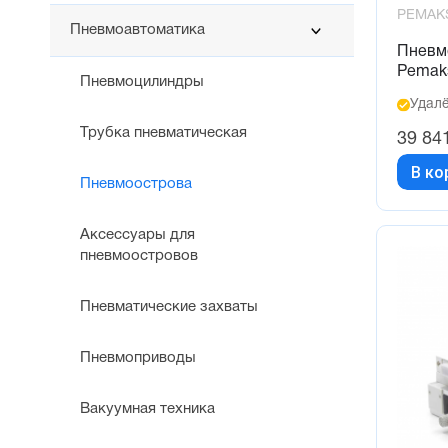
PEMAK
Пневмоавтоматика
Пневм
Pemak
Пневмоцилиндры
Удалё
Трубка пневматическая
39 84
В ко
Пневмоострова
Аксессуары для
пневмоостровов
Пневматические захваты
Пневмоприводы
Вакуумная техника