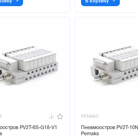
рзину
В корзину
S
PEMAKS
оостров PV2T-6S-G18-V1
Пневмоостров PV2T-10
s
Pemaks