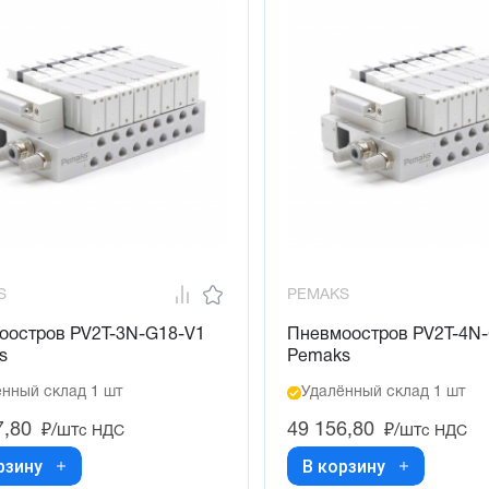
S
PEMAKS
оостров PV2T-3N-G18-V1
Пневмоостров PV2T-4N
s
Pemaks
нный склад 1 шт
Удалённый склад 1 шт
7,80
49 156,80
₽/шт
₽/шт
с НДС
с НДС
рзину
В корзину