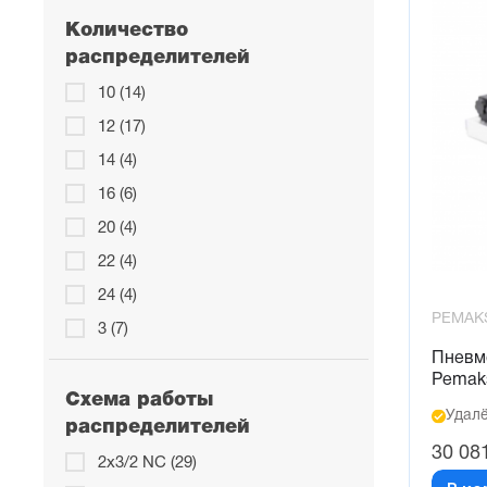
Количество
распределителей
10 (14)
12 (17)
14 (4)
16 (6)
20 (4)
22 (4)
24 (4)
PEMAK
3 (7)
Пневм
4 (16)
Pemak
5 (7)
Схема работы
Удалё
распределителей
6 (14)
30 08
2x3/2 NC (29)
7 (2)