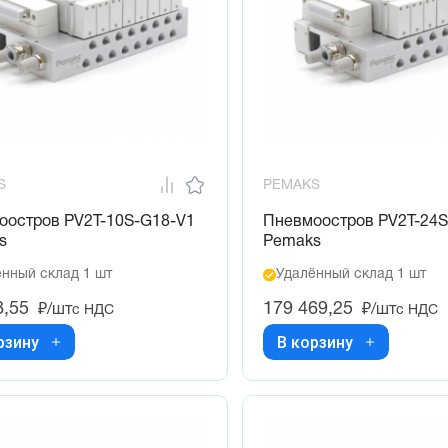
S
PEMAKS
оостров PV2T-10S-G18-V1
Пневмоостров PV2T-24S
s
Pemaks
нный склад 1 шт
Удалённый склад 1 шт
8,55
179 469,25
₽/шт
₽/шт
с НДС
с НДС
рзину
В корзину