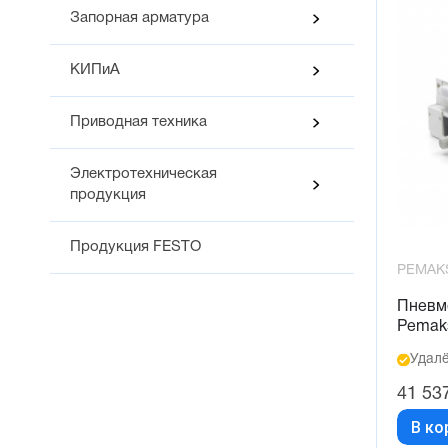
Запорная арматура
КИПиА
Приводная техника
Электротехническая
продукция
Продукция FESTO
PEMAK
Пневм
Pemak
Удалё
41 53
В ко