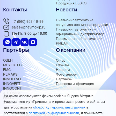
Продукция FESTO
Контакты
Новости
Пневмокипавтоматика
+7 (960) 953-19-99
запустила розничные продажи
sales@pnevmokip.ru
Пневмокипавтоматика –
Пн-Пт: 9:00 до 18:00
официальный дистрибьютор
Промышленной автоматики
РИДАН
Партнёры
О компании
ОВЕН
О нас
MEYERTEC
Отзывы
EMC
Новости
PEMAKS
Фотогалерея
INNOLEVEL
Партнёры
INNOVERT
Правовая информация
INNOCONT
AUTONICS
На сайте используются файлы cookie и Яндекс Метрика.
FESTO
Нажимая кнопку «Принять» или продолжая просмотр сайта, вы
SMC
даете согласие на
обработку персональных данных
в
соответствии с
политикой конфиденциальности
, и принимаете
© 2026 Пневмокипавтоматика