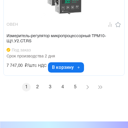
ОВЕН
Измеритель-регулятор микропроцессорный ТРМ10-
Щ1.У2.СТ.RS
Под заказ
Срок производства 2 дня
7 747,00
₽/шт
с НДС
В корзину
1
2
3
4
5