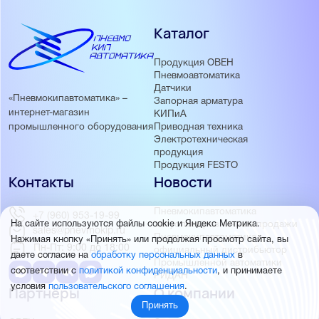
Каталог
Продукция ОВЕН
Пневмоавтоматика
Датчики
«Пневмокипавтоматика» –
Запорная арматура
интернет-магазин
КИПиА
Приводная техника
промышленного оборудования
Электротехническая
продукция
Продукция FESTO
Контакты
Новости
Пневмокипавтоматика
+7 (960) 953-19-99
запустила розничные продажи
На сайте используются файлы cookie и Яндекс Метрика.
sales@pnevmokip.ru
Пневмокипавтоматика –
Нажимая кнопку «Принять» или продолжая просмотр сайта, вы
Пн-Пт: 9:00 до 18:00
официальный дистрибьютор
даете согласие на
обработку персональных данных
в
Промышленной автоматики
соответствии с
политикой конфиденциальности
, и принимаете
РИДАН
условия
пользовательского соглашения
.
Партнёры
О компании
Принять