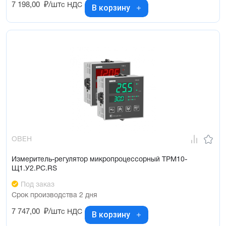
7 198,00
₽/шт
с НДС
В корзину
ОВЕН
Измеритель-регулятор микропроцессорный ТРМ10-
Щ1.У2.РС.RS
Под заказ
Срок производства 2 дня
7 747,00
₽/шт
с НДС
В корзину