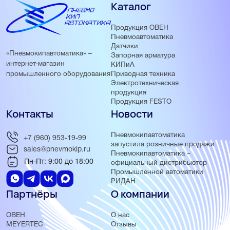
Каталог
Продукция ОВЕН
Пневмоавтоматика
Датчики
«Пневмокипавтоматика» –
Запорная арматура
интернет-магазин
КИПиА
Приводная техника
промышленного оборудования
Электротехническая
продукция
Продукция FESTO
Контакты
Новости
Пневмокипавтоматика
+7 (960) 953-19-99
запустила розничные продажи
sales@pnevmokip.ru
Пневмокипавтоматика –
Пн-Пт: 9:00 до 18:00
официальный дистрибьютор
Промышленной автоматики
РИДАН
Партнёры
О компании
ОВЕН
О нас
MEYERTEC
Отзывы