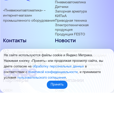
Пневмоавтоматика
Датчики
«Пневмокипавтоматика» –
Запорная арматура
интернет-магазин
КИПиА
Приводная техника
промышленного оборудования
Электротехническая
продукция
Продукция FESTO
Контакты
Новости
Пневмокипавтоматика
+7 (960) 953-19-99
запустила розничные продажи
На сайте используются файлы cookie и Яндекс Метрика.
sales@pnevmokip.ru
Пневмокипавтоматика –
Нажимая кнопку «Принять» или продолжая просмотр сайта, вы
Пн-Пт: 9:00 до 18:00
официальный дистрибьютор
даете согласие на
обработку персональных данных
в
Промышленной автоматики
соответствии с
политикой конфиденциальности
, и принимаете
РИДАН
условия
пользовательского соглашения
.
Партнёры
О компании
Принять
ОВЕН
О нас
MEYERTEC
Отзывы
EMC
Новости
PEMAKS
Фотогалерея
INNOLEVEL
Партнёры
INNOVERT
Правовая информация