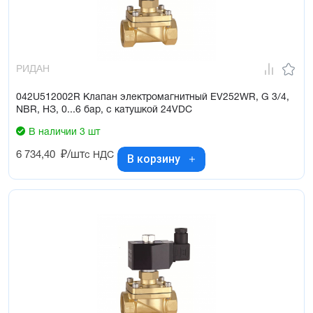
РИДАН
042U512002R Клапан электромагнитный EV252WR, G 3/4,
NBR, НЗ, 0...6 бар, с катушкой 24VDC
В наличии 3 шт
6 734,40
₽/шт
с НДС
В корзину