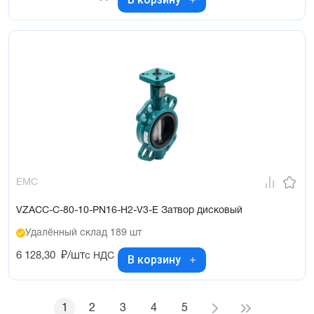
EMC
VZACC-C-80-10-PN16-H2-V3-E Затвор дисковый
Удалённый склад 189 шт
6 128,30
₽/шт
с НДС
В корзину
1
2
3
4
5