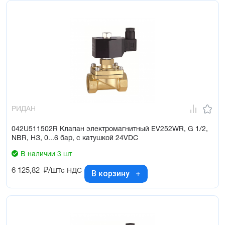
РИДАН
042U511502R Клапан электромагнитный EV252WR, G 1/2,
NBR, НЗ, 0...6 бар, с катушкой 24VDC
В наличии 3 шт
6 125,82
₽/шт
с НДС
В корзину