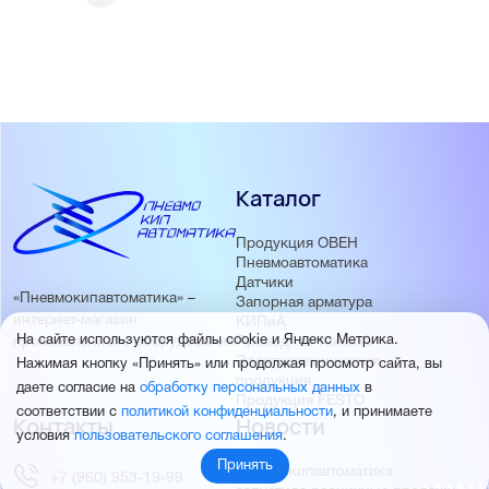
Каталог
Продукция ОВЕН
Пневмоавтоматика
Датчики
«Пневмокипавтоматика» –
Запорная арматура
интернет-магазин
КИПиА
На сайте используются файлы cookie и Яндекс Метрика.
Приводная техника
промышленного оборудования
Электротехническая
Нажимая кнопку «Принять» или продолжая просмотр сайта, вы
продукция
даете согласие на
обработку персональных данных
в
Продукция FESTO
соответствии с
политикой конфиденциальности
, и принимаете
Контакты
Новости
условия
пользовательского соглашения
.
Принять
Пневмокипавтоматика
+7 (960) 953-19-99