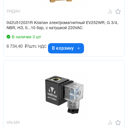
РИДАН
042U512031R Клапан электромагнитный EV252WR, G 3/4,
NBR, НЗ, 0...10 бар, с катушкой 220VAC
В наличии 3 шт
6 734,40
₽/шт
с НДС
В корзину
VALMA