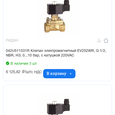
РИДАН
042U511531R Клапан электромагнитный EV252WR, G 1/2,
NBR, НЗ, 0...10 бар, с катушкой 220VAC
В наличии 3 шт
6 125,82
₽/шт
с НДС
В корзину