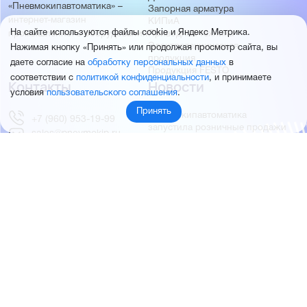
«Пневмокипавтоматика» –
Запорная арматура
интернет-магазин
КИПиА
На сайте используются файлы cookie и Яндекс Метрика.
Приводная техника
промышленного оборудования
Электротехническая
Нажимая кнопку «Принять» или продолжая просмотр сайта, вы
продукция
даете согласие на
обработку персональных данных
в
Продукция FESTO
соответствии с
политикой конфиденциальности
, и принимаете
Контакты
Новости
условия
пользовательского соглашения
.
Принять
Пневмокипавтоматика
+7 (960) 953-19-99
запустила розничные продажи
sales@pnevmokip.ru
Пневмокипавтоматика –
Пн-Пт: 9:00 до 18:00
официальный дистрибьютор
Промышленной автоматики
РИДАН
Партнёры
О компании
ОВЕН
О нас
MEYERTEC
Отзывы
EMC
Новости
PEMAKS
Фотогалерея
INNOLEVEL
Партнёры
INNOVERT
Правовая информация
INNOCONT