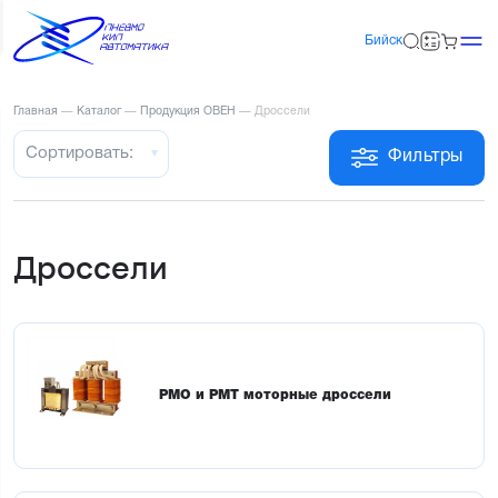
Бийск
Главная
—
Каталог
—
Продукция ОВЕН
—
Дроссели
Сортировать:
Фильтры
Дроссели
РМО и РМТ моторные дроссели