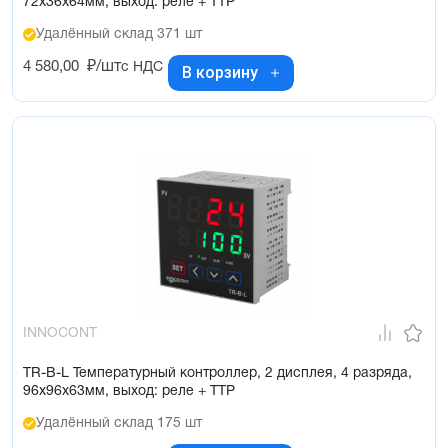
72х36х64мм, выход: реле + ТТР
Удалённый склад 371 шт
4 580,00
₽/шт
с НДС
В корзину
INNOCONT
TR-B-L Температурный контроллер, 2 дисплея, 4 разряда,
96х96х63мм, выход: реле + ТТР
Удалённый склад 175 шт