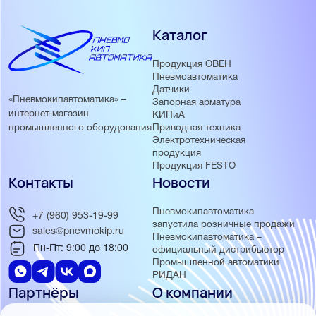
Каталог
Продукция ОВЕН
Пневмоавтоматика
Датчики
«Пневмокипавтоматика» –
Запорная арматура
интернет-магазин
КИПиА
Приводная техника
промышленного оборудования
Электротехническая
продукция
Продукция FESTO
Контакты
Новости
Пневмокипавтоматика
+7 (960) 953-19-99
запустила розничные продажи
sales@pnevmokip.ru
Пневмокипавтоматика –
Пн-Пт: 9:00 до 18:00
официальный дистрибьютор
Промышленной автоматики
РИДАН
Партнёры
О компании