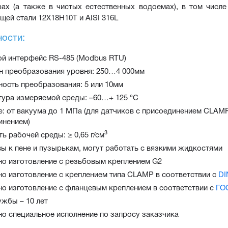
ах (а также в чистых естественных водоемах), в том числе
ей стали 12Х18Н10Т и AISI 316L
ости:
й интерфейс RS-485 (Modbus RTU)
н преобразования уровня: 250…4 000мм
ность преобразования: 5 или 10мм
тура измеряемой среды: –60…+ 125 °C
: от вакуума до 1 MПa (для датчиков с присоединением CLAMP
инением)
3
ь рабочей среды: ≥ 0,65 г/см
ы к пене и пузырькам, могут работать с вязкими жидкостями
о изготовление с резьбовым креплением G2
о изготовление с креплением типа CLAMP в соответствии с
DI
о изготовление с фланцевым креплением в соответствии с
ГО
ужбы – 10 лет
о специальное исполнение по запросу заказчика