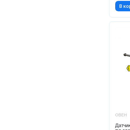
В ко
ОВЕН
Датчи