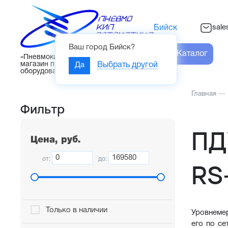
sal
Бийск
Ваш город
Бийск
?
Каталог
«Пневмокипавтоматика» – интернет-
магазин промышленного
Да
Выбрать другой
оборудования
Главная
—
Фильтр
ПД
Цена, руб.
от:
до:
RS
Только в наличии
Уровнеме
его по се