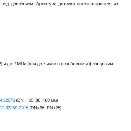
 под давлением. Арматура датчика изготавливается из 
) и до 2 МПа (для датчиков с резьбовым и фланцевым
N 32676
(DN = 65, 80, 100 мм)
СТ 33259-2015
(DN≥65; PN≤25)