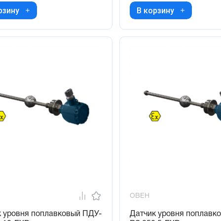
рзину
В корзину
ОВЕН
к уровня поплавковый ПДУ-
Датчик уровня поплавк