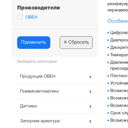
резервуар
Производители
нержавеющ
ОВЕН
Особенн
Цифрово
Диапазо
Применить
✕
Сбросить
Дискрет
Темпера
Выберите категорию
Давление
присоед
Плотност
Продукция ОВЕН
Устойчив
Возможн
Пневмоавтоматика
Возможн
Возможн
Датчики
Срок сл
Возможн
Запорная арматура