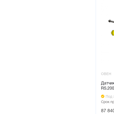
ОВЕН
Датчи
RS.20
Под 
Срок п
87 84