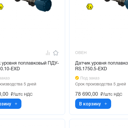
ОВЕН
к уровня поплавковый ПДУ-
Датчик уровня поплавк
50.10-ЕХD
RS.1750.5-ЕХD
заказ
Под заказ
роизводства 5 дней
Срок производства 5 дней
0,00
78 690,00
₽/шт
₽/шт
с НДС
с НДС
рзину
В корзину