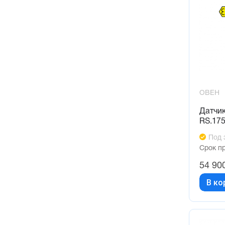
ОВЕН
Датчи
RS.17
Под 
Срок п
54 90
В ко