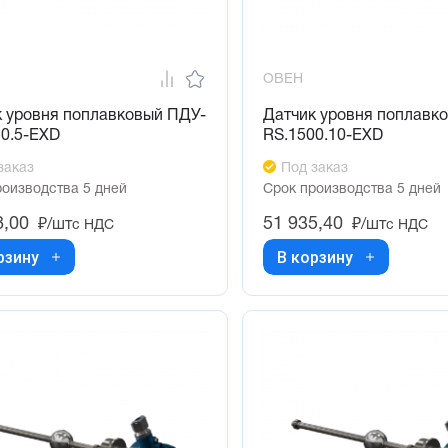
ОВЕН
к уровня поплавковый ПДУ-
Датчик уровня поплавк
50.5-ЕХD
RS.1500.10-ЕХD
заказ
Под заказ
роизводства 5 дней
Срок производства 5 дней
8,00
51 935,40
₽/шт
₽/шт
с НДС
с НДС
рзину
В корзину