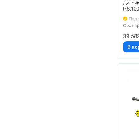
Датчи
RS.10
Под 
Срок п
39 58
В ко