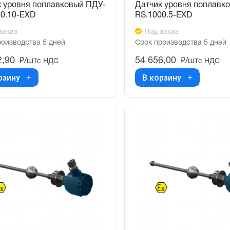
к уровня поплавковый ПДУ-
Датчик уровня поплавк
00.10-ЕХD
RS.1000.5-ЕХD
заказ
Под заказ
роизводства 5 дней
Срок производства 5 дней
2,90
54 656,00
₽/шт
₽/шт
с НДС
с НДС
рзину
В корзину