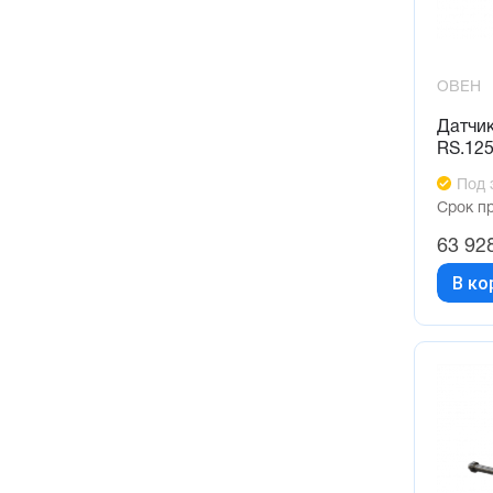
ОВЕН
Датчи
RS.12
Под 
Срок п
63 92
В ко