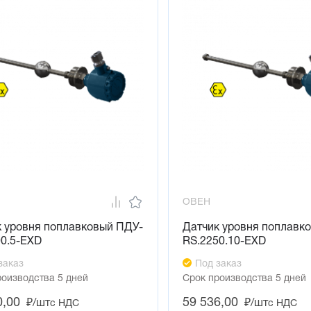
ОВЕН
к уровня поплавковый ПДУ-
Датчик уровня поплавк
00.5-ЕХD
RS.2250.10-ЕХD
заказ
Под заказ
роизводства 5 дней
Срок производства 5 дней
0,00
59 536,00
₽/шт
₽/шт
с НДС
с НДС