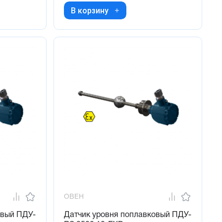
В корзину
ОВЕН
овый ПДУ-
Датчик уровня поплавковый ПДУ-