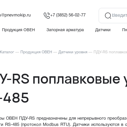
es@pnevmokip.ru
+7 (3852) 56-02-77
Продукция ОВЕН
Запорная арматура
Датчики
П
Каталог
—
Продукция ОВЕН
—
Датчики уровня
—
ПДУ-RS поплавко
У-RS поплавковые 
-485
ры ОВЕН ПДУ-RS предназначены для непрерывного преобразо
ти RS-485 (протокол Modbus RTU). Датчики используются в 