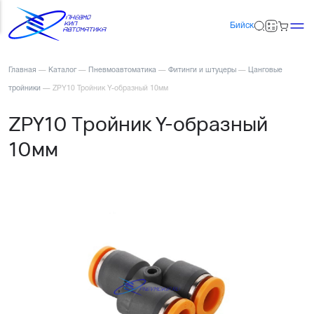
Бийск
Главная
—
Каталог
—
Пневмоавтоматика
—
Фитинги и штуцеры
—
Цанговые
тройники
—
ZPY10 Тройник Y-образный 10мм
ZPY10 Тройник Y-образный
10мм