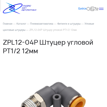
Бийск
Главная
—
Каталог
—
Пневмоавтоматика
—
Фитинги и штуцеры
—
Угловые
цанговые штуцеры
—
ZPL12-04P Штуцер угловой PT1/2 12мм
ZPL12-04P Штуцер угловой
PT1/2 12мм