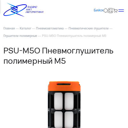
Бийск
Главная
—
Каталог
—
Пневмоавтоматика
—
Пневматические глушители
—
Глушители полимерные
—
PSU-M5O Пневмоглушитель полимерный М5
PSU-M5O Пневмоглушитель
полимерный М5