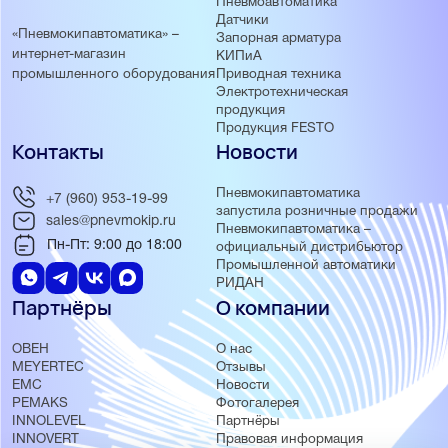
Пневмоавтоматика
Датчики
«Пневмокипавтоматика» –
Запорная арматура
интернет-магазин
КИПиА
Приводная техника
промышленного оборудования
Электротехническая
продукция
Продукция FESTO
Контакты
Новости
Пневмокипавтоматика
+7 (960) 953-19-99
запустила розничные продажи
sales@pnevmokip.ru
Пневмокипавтоматика –
Пн-Пт: 9:00 до 18:00
официальный дистрибьютор
Промышленной автоматики
РИДАН
Партнёры
О компании
ОВЕН
О нас
MEYERTEC
Отзывы
EMC
Новости
PEMAKS
Фотогалерея
INNOLEVEL
Партнёры
INNOVERT
Правовая информация