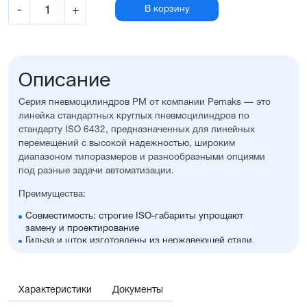
-
+
В корзину
Описание
Серия пневмоцилиндров PM от компании Pemaks — это
линейка стандартных круглых пневмоцилиндров по
стандарту ISO 6432, предназначенных для линейных
перемещений с высокой надежностью, широким
диапазоном типоразмеров и разнообразными опциями
под разные задачи автоматизации.
Преимущества:
Совместимость: строгие ISO-габариты упрощают
замену и проектирование
Гильза и шток изготовлены из нержавеющей стали,
крышки — из алюминия с элоксаловым покрытием
Возможность выбрать наличие регулируемого
демпфирования и опроса положений, а также
Характеристики
множество других полезных опций
Документы
Оптимальное соотношение цены и производительности