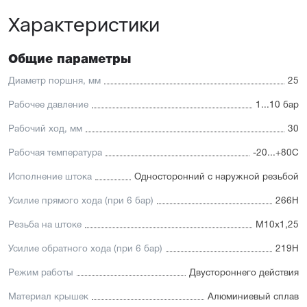
Характеристики
Отличительные черты:
Стойкость к коррозии, возможность использования в
пищевой промышленности
Общие параметры
Простой монтаж в ограниченном пространстве
Низкий уровень шума работы
Диаметр поршня, мм
25
Hytrel-скребок, не допускающий проникновение мелких
частиц в полость цилиндра
Рабочее давление
1...10 бар
Рабочий ход, мм
30
Рабочая температура
-20...+80С
Исполнение штока
Односторонний с наружной резьбой
Усилие прямого хода (при 6 бар)
266Н
Резьба на штоке
М10х1,25
Усилие обратного хода (при 6 бар)
219Н
Режим работы
Двустороннего действия
Материал крышек
Алюминиевый сплав