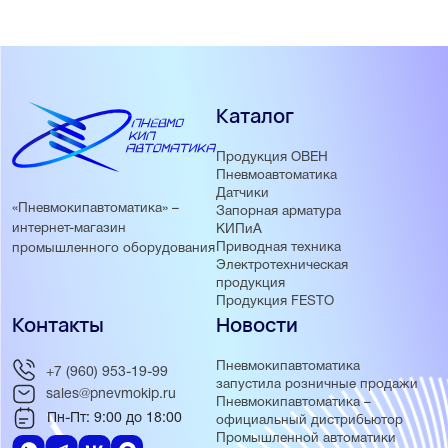
Каталог
Продукция ОВЕН
Пневмоавтоматика
Датчики
«Пневмокипавтоматика» –
Запорная арматура
интернет-магазин
КИПиА
Приводная техника
промышленного оборудования
Электротехническая
продукция
Продукция FESTO
Контакты
Новости
Пневмокипавтоматика
+7 (960) 953-19-99
запустила розничные продажи
sales@pnevmokip.ru
Пневмокипавтоматика –
Пн-Пт: 9:00 до 18:00
официальный дистрибьютор
Промышленной автоматики