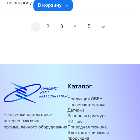
по запросу
В корзину
1
2
3
4
5
->
Каталог
Продукция ОВЕН
Пневмоавтоматика
Датчики
«Пневмокипавтоматика» –
Запорная арматура
интернет-магазин
КИПиА
Приводная техника
промышленного оборудования
Электротехническая
продукция