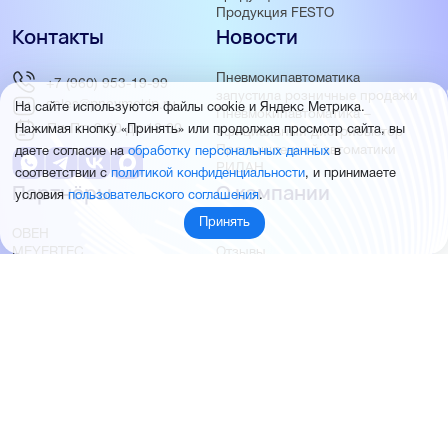
Продукция FESTO
Контакты
Новости
Пневмокипавтоматика
+7 (960) 953-19-99
запустила розничные продажи
sales@pnevmokip.ru
На сайте используются файлы cookie и Яндекс Метрика.
Пневмокипавтоматика –
Пн-Пт: 9:00 до 18:00
Нажимая кнопку «Принять» или продолжая просмотр сайта, вы
официальный дистрибьютор
Промышленной автоматики
даете согласие на
обработку персональных данных
в
РИДАН
соответствии с
политикой конфиденциальности
, и принимаете
Партнёры
О компании
условия
пользовательского соглашения
.
Принять
ОВЕН
О нас
MEYERTEC
Отзывы
EMC
Новости
PEMAKS
Фотогалерея
INNOLEVEL
Партнёры
INNOVERT
Правовая информация
INNOCONT
AUTONICS
FESTO
SMC
© 2026 Пневмокипавтоматика