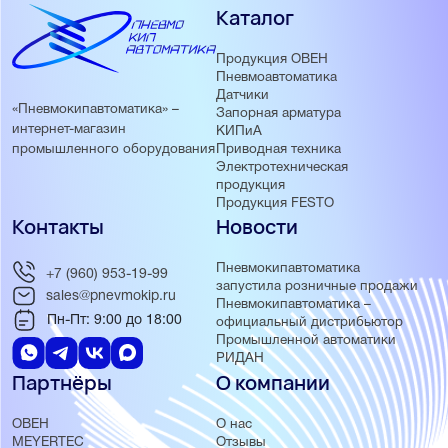
Каталог
Продукция ОВЕН
Пневмоавтоматика
Датчики
«Пневмокипавтоматика» –
Запорная арматура
интернет-магазин
КИПиА
Приводная техника
промышленного оборудования
Электротехническая
продукция
Продукция FESTO
Контакты
Новости
Пневмокипавтоматика
+7 (960) 953-19-99
запустила розничные продажи
sales@pnevmokip.ru
Пневмокипавтоматика –
Пн-Пт: 9:00 до 18:00
официальный дистрибьютор
Промышленной автоматики
РИДАН
Партнёры
О компании
ОВЕН
О нас
MEYERTEC
Отзывы